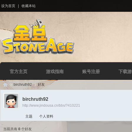
设为首页
|
收藏本站
官方主页
游戏指南
账号注册
下载游
birchruth92
好友
birchruth92
http://www.jindousa.cn/bbs/?410221
Di
›
›
主题
个人资料
当前共有
0
个好友