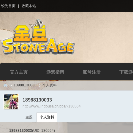
设为首页
|
收藏本站
官方主页
游戏指南
账号注册
下载游
18988130033
个人资料
18988130033
http://www.jindousa.cn/bbs/?130564
Di
›
›
主题
个人资料
18988130033
(UID: 130564)