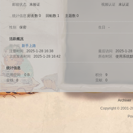
邮箱状态
未验证
视频认证
未认证
统计信息
好友数 0
|
回帖数 1
|
主题数 0
性别
保密
生日
-
sc
活跃概况
用户组
新手上路
注册时间
2025-1-28 16:38
最后访问
2025-1-28
上次发表时间
2025-1-28 16:42
所在时区
使用系统
统计信息
已用空间
0 B
积分
9
金钱
8
贡献
0
uz!
Archiver
Copyright © 2001-
Po