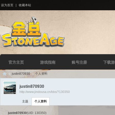
设为首页
|
收藏本站
官方主页
游戏指南
账号注册
下载游
justin870930
个人资料
justin870930
http://www.jindousa.cn/bbs/?130350
Di
›
›
主题
个人资料
justin870930
(UID: 130350)