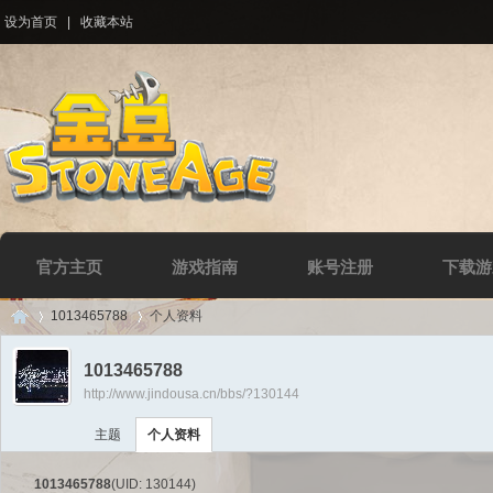
设为首页
|
收藏本站
官方主页
游戏指南
账号注册
下载游
1013465788
个人资料
1013465788
http://www.jindousa.cn/bbs/?130144
Di
›
›
主题
个人资料
1013465788
(UID: 130144)