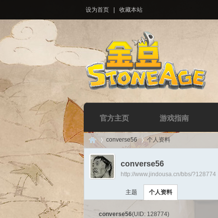
设为首页
|
收藏本站
官方主页
游戏指南
converse56
个人资料
converse56
http://www.jindousa.cn/bbs/?128774
Di
›
›
主题
个人资料
converse56
(UID: 128774)