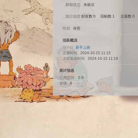
邮箱状态
未验证
统计信息
好友数 0
|
回帖数 1
|
主题数 0
性别
保密
sc
活跃概况
用户组
新手上路
注册时间
2024-10-15 11:15
上次发表时间
2024-10-15 11:19
统计信息
已用空间
0 B
金钱
8
uz!