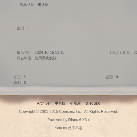
视频认证
未认证
生日
-
最后访问
2024-10-15 11:15
上次活动时间
2
所在时区
使用系统默认
积分
9
威望
0
贡献
0
Archiver
|
手机版
|
小黑屋
|
DiscuzX
Copyright © 2001-2015
Comsenz Inc.
All Rights Reserved.
Powered by
Discuz!
X3.4
Skin by
@子不语