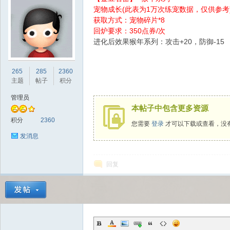
宠物成长(此表为1万次练宠数据，仅供参考
获取方式：宠物碎片*8
回炉要求：350点券/次
进化后效果猴年系列：攻击+20，防御-15
sc
265
285
2360
主题
帖子
积分
管理员
本帖子中包含更多资源
积分
2360
您需要
登录
才可以下载或查看，没
发消息
回复
uz!