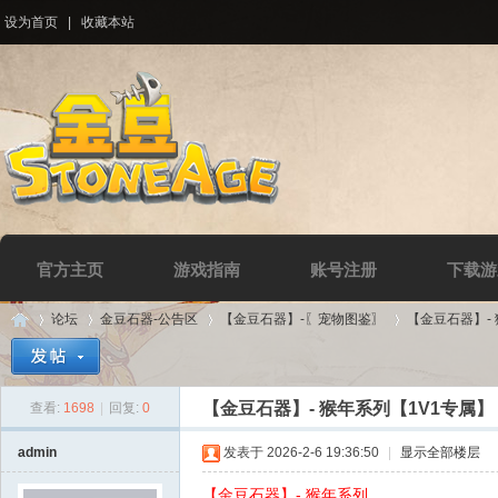
设为首页
|
收藏本站
官方主页
游戏指南
账号注册
下载游
论坛
金豆石器-公告区
【金豆石器】-〖宠物图鉴〗
【金豆石器】-
【金豆石器】- 猴年系列【1V1专属】
查看:
1698
|
回复:
0
Di
»
›
›
›
admin
发表于 2026-2-6 19:36:50
|
显示全部楼层
【金豆石器】- 猴年系列