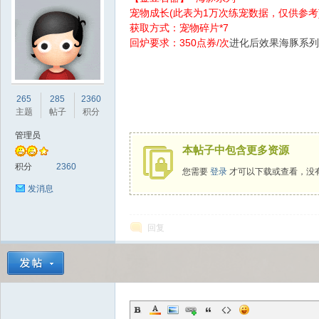
宠物成长(此表为1万次练宠数据，仅供参考
获取方式：宠物碎片*7
回炉要求：350点券/次
进化后效果海豚系列：
sc
265
285
2360
主题
帖子
积分
管理员
本帖子中包含更多资源
积分
2360
您需要
登录
才可以下载或查看，没
发消息
回复
uz!