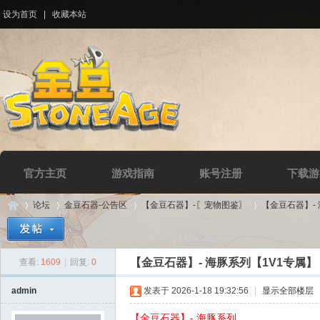
设为首页
|
收藏本站
官方主页
游戏指南
账号注册
下载游
论坛
金豆石器-公告区
【金豆石器】-〖宠物图鉴〗
【金豆石器】-
【金豆石器】- 海豚系列【1V1专属】
查看:
1609
|
回复:
0
Di
»
›
›
›
admin
发表于 2026-1-18 19:32:56
|
显示全部楼层
【金豆石器】- 海豚系列