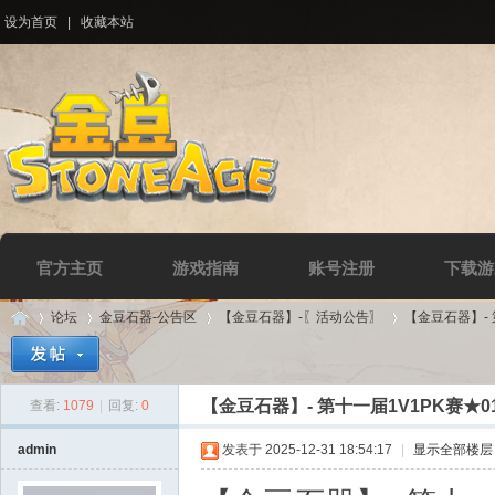
设为首页
|
收藏本站
官方主页
游戏指南
账号注册
下载游
论坛
金豆石器-公告区
【金豆石器】-〖活动公告〗
【金豆石器】- 第
【金豆石器】- 第十一届1V1PK赛★0
查看:
1079
|
回复:
0
Di
»
›
›
›
admin
发表于 2025-12-31 18:54:17
|
显示全部楼层