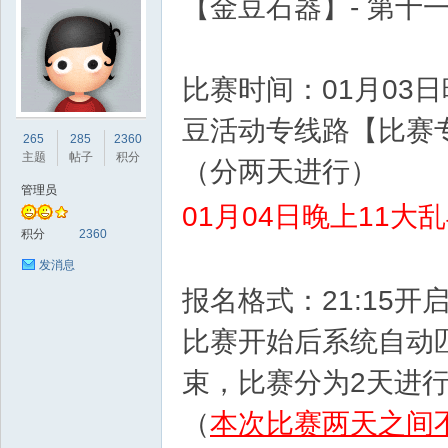
【金豆石器】- 第十一
比赛时间：01月03日晚
豆活动专线路【比赛专
sc
265
285
2360
主题
帖子
积分
（分两天进行）
管理员
01月04日晚上11
积分
2360
发消息
报名格式：21:15开
uz!
比赛开始后系统自动
束，比赛分为2天进
（
本次比赛两天之间