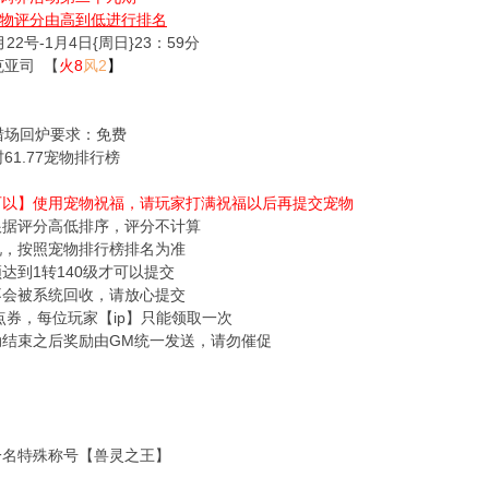
物评分由高到低进行排名
22号-1月4日{周日}23：59分
克亚司 【
火8
风2
】
猎场回炉要求：免费
61.77宠物排行榜
【可以】使用宠物祝福，请玩家打满祝福以后再提交宠物
根据评分高低排序，评分不计算
况，按照宠物排行榜排名为准
须达到1转140级才可以提交
不会被系统回收，请放心提交
00点券，每位玩家【ip】只能领取一次
动结束之后奖励由GM统一发送，请勿催促
一名特殊称号【兽灵之王】