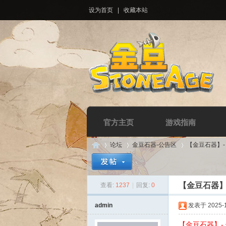
设为首页
|
收藏本站
官方主页
游戏指南
论坛
金豆石器-公告区
【金豆石器】
【金豆石器】
查看:
1237
|
回复:
0
Di
»
›
›
admin
发表于 2025-12
【金豆石器】-