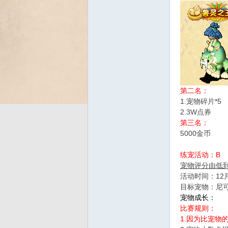
Bo
第二名：
1.宠物碎片*5
2.3W点券
第三名：
5000金币
ar
练宠活动：B
宠物评分由低
活动时间：12月
目标宠物：尼可
宠物成长：
比赛规则：
1.因为比宠物