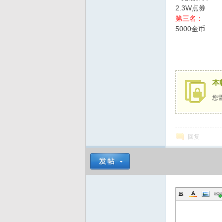
2.3W点券
第三名：
5000金币
本
您
回复