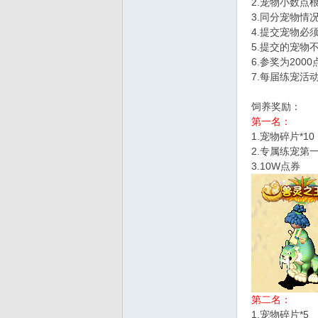
2.宠物小数点
3.同分宠物情
d
4.提交宠物必
5.提交的宠物
6.参奖为20
7.每届练宠活
饲养奖励：
第一名：
1.宠物碎片*10
2.专属练宠第
3.10W点券
第二名：
1.宠物碎片*5