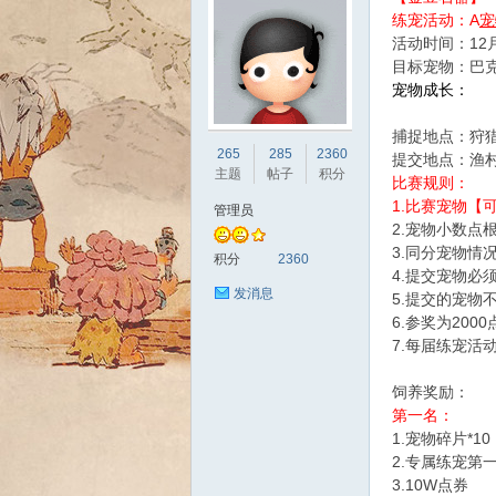
练宠活动：A
宠
活动时间：12月
目标宠物：巴
宠物成长：
捕捉地点：狩
sc
265
285
2360
提交地点：渔村
主题
帖子
积分
比赛规则：
1.比赛宠物
管理员
2.宠物小数点
3.同分宠物情
积分
2360
4.提交宠物必
发消息
5.提交的宠物
6.参奖为20
7.每届练宠活
uz!
饲养奖励：
第一名：
1.宠物碎片*10
2.专属练宠第
3.10W点券