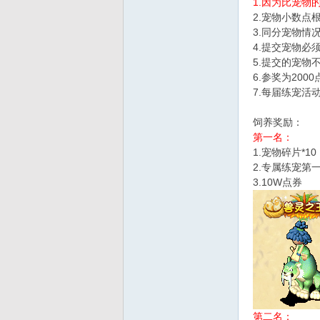
1.因为比宠物
2.宠物小数点
d
3.同分宠物情
4.提交宠物必
5.提交的宠物
6.参奖为20
7.每届练宠活
饲养奖励：
第一名：
1.宠物碎片*10
2.专属练宠第
3.10W点券
第二名：