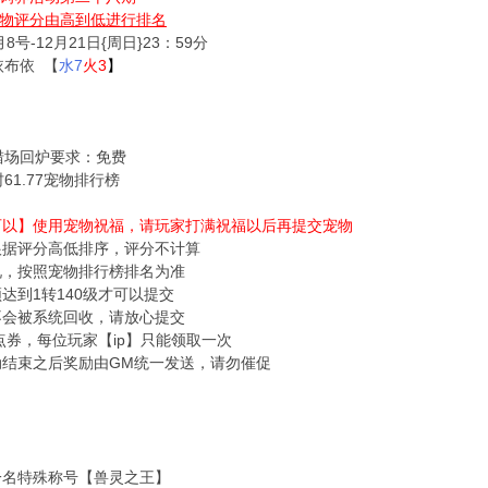
物评分由高到低进行排名
8号-12月21日{周日}23：59分
依布依 【
水7
火3
】
猎场回炉要求：免费
61.77宠物排行榜
【可以】使用宠物祝福，请玩家打满祝福以后再提交宠物
根据评分高低排序，评分不计算
况，按照宠物排行榜排名为准
须达到1转140级才可以提交
不会被系统回收，请放心提交
00点券，每位玩家【ip】只能领取一次
动结束之后奖励由GM统一发送，请勿催促
一名特殊称号【兽灵之王】