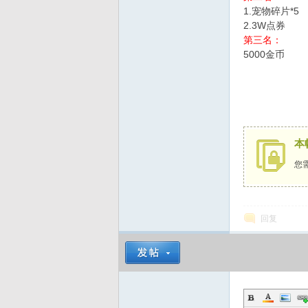
1.宠物碎片*5
2.3W点券
第三名：
5000金币
本
您
回复