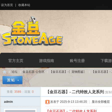
设为首页
|
收藏本站
官方主页
游戏指南
账号注册
下载游
论坛
金豆石器-公告区
【金豆石器】-〖宠物图鉴〗
【金豆石器】-
【金豆石器】- 二代特效人龙系列
查看:
3589
|
回复:
0
[复制
Di
»
›
›
›
admin
发表于 2025-9-13 13:46:20
|
显示全部楼层
【金豆石器】- 二代特效人龙系列