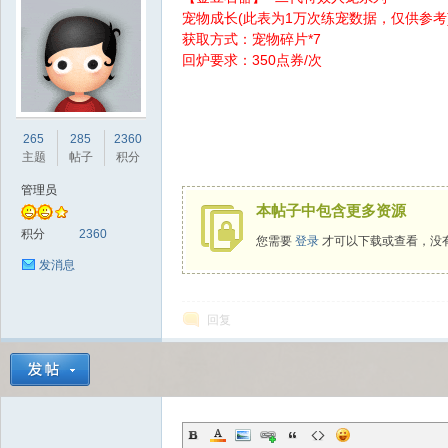
宠物成长(此表为1万次练宠数据，仅供参考
获取方式：宠物碎片*7
回炉要求：350点券/次
sc
265
285
2360
主题
帖子
积分
管理员
本帖子中包含更多资源
积分
2360
您需要
登录
才可以下载或查看，没
发消息
回复
uz!