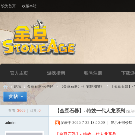
设为首页
|
收藏本站
官方主页
游戏指南
账号注册
下载游
论坛
金豆石器-公告区
【金豆石器】-〖宠物图鉴〗
【金豆石器】-
【金豆石器】- 特效一代人龙系列
查看:
3669
|
回复:
0
[复制
Di
»
›
›
›
admin
发表于 2025-7-22 18:50:09
|
显示全部楼层
【金豆石器】- 特效一代人龙系列