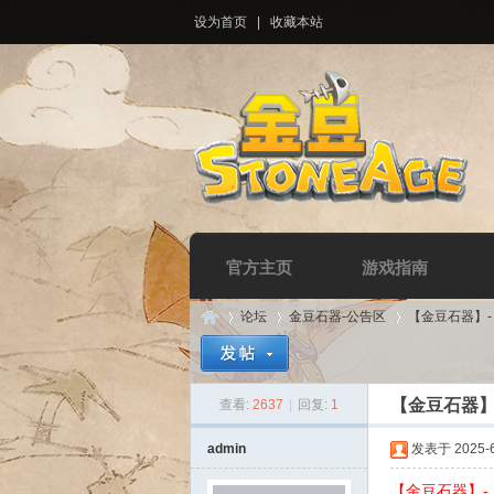
设为首页
|
收藏本站
官方主页
游戏指南
论坛
金豆石器-公告区
【金豆石器】
【金豆石器】-
查看:
2637
|
回复:
1
Di
»
›
›
admin
发表于 2025-6-
【金豆石器】- 