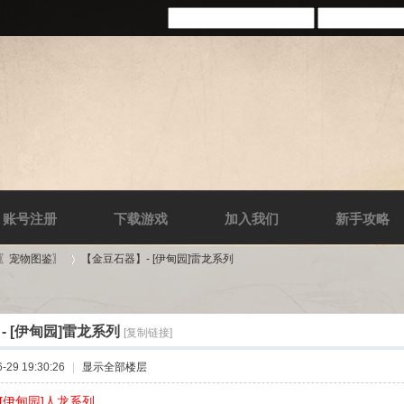
账号注册
下载游戏
加入我们
新手攻略
-〖宠物图鉴〗
【金豆石器】- [伊甸园]雷龙系列
 [伊甸园]雷龙系列
[复制链接]
›
29 19:30:26
|
显示全部楼层
[伊甸园]人龙系列