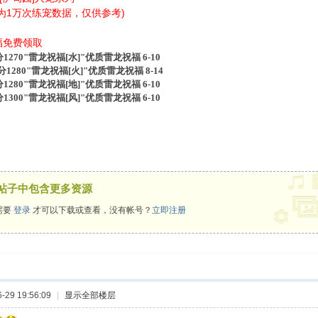
为1万次练宠数据，仅供参考)
福免费领取
270"雷龙祝福[水]"优质
雷龙
祝福 6-10
分
1280"
雷龙
祝福[火]"优质
雷龙
祝福 8
-14
分
1280"
雷龙
祝福[地]"优质
雷龙
祝福 6-10
分
1300"
雷龙
祝福[风]"优质
雷龙
祝福 6-10
帖子中包含更多资源
需要
登录
才可以下载或查看，没有帐号？
立即注册
29 19:56:09
|
显示全部楼层