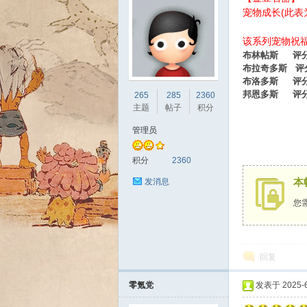
宠物成长(此表
该系列宠物祝
布林帖斯 评分1
布拉奇多斯
评
布洛多斯
评
sc
邦恩多斯
评
265
285
2360
主题
帖子
积分
管理员
积分
2360
本
发消息
您
uz!
回复
零氪党
发表于 2025-6-