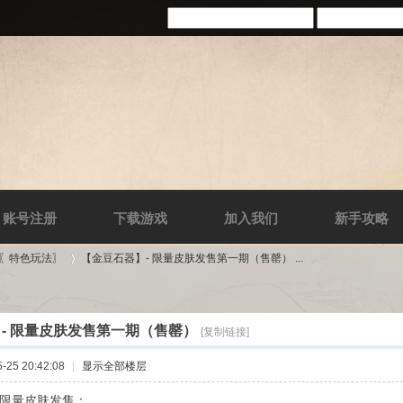
账号注册
下载游戏
加入我们
新手攻略
-〖特色玩法〗
【金豆石器】- 限量皮肤发售第一期（售罄） ...
- 限量皮肤发售第一期（售罄）
[复制链接]
›
25 20:42:08
|
显示全部楼层
 限量皮肤发售：