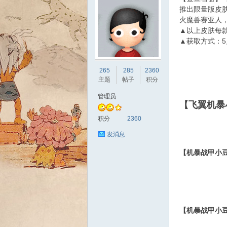
推出限量版皮
火魔兽赛亚人
▲以上皮肤每款
▲获取方式：5
sc
265
285
2360
主题
帖子
积分
管理员
【飞翼机暴
积分
2360
发消息
【机暴战甲小
uz!
【机暴战甲小