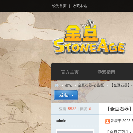
设为首页
|
收藏本站
官方主页
游戏指南
论坛
金豆石器-公告区
【金豆石器】
【金豆石器】
查看:
5532
|
回复:
0
Di
»
›
›
admin
发表于 2025-5-
【金豆石器】-