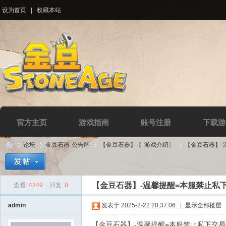
设为首页
|
收藏本站
官方主页
游戏指南
账号注册
下载游
论坛
金豆石器-公告区
【金豆石器】-〖游戏介绍〗
【金豆石器】-温
【金豆石器】-温馨提醒=本服禁止私
查看:
4249
|
回复:
0
Di
»
›
›
›
admin
发表于 2025-2-22 20:37:06
|
显示全部楼层
【金豆石器】-温馨提醒=本服禁止私下交易