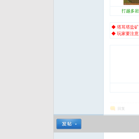
打越多岩
◆ 塔耳塔盐
◆ 玩家要注
回复