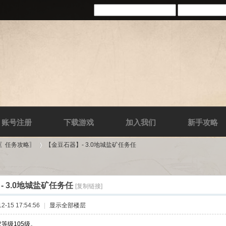
账号注册
下载游戏
加入我们
新手攻略
-〖任务攻略〗
【金豆石器】- 3.0地城盐矿任务任
 3.0地城盐矿任务任
[复制链接]
›
-15 17:54:56
|
显示全部楼层
议等级105级。