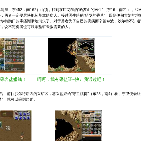
（东452，南162）山顶，找到在巨花旁的"哈罗山的医生"（东16，南21），
，勇者一定要尽快把药草拿给病人。接过医生给的"哈罗的香草"，回到伊甸大陆的地
沙尔特胸口的疼痛渐渐地消失了。对于勇者为了自己的疾病而辛苦奔波，沙尔特不知道
证，说不定勇者也可以拿盐矿去救需要的人。
以采岩盐赚钱！
呵呵，我有采盐证~快让我通过吧！
，前往沙尔特后方的采矿区，将采盐证给"守卫杭得"（东23，南4）看，守卫便会让
盐"，就可以采到盐矿。