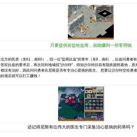
只要提供岩盐给盐商，就能赚到一些零用钱
的民房（东61，南60），找一位"盐商比兹"的青年（东8，南8），比兹问勇者
。答应比兹的要求后，再次回到地城找"沙尔特"，得知沙尔特目前有隐疾困扰着他，原
，都没有治好，因此问问勇者在尼斯是否有专治心脏病的医生。 想要让沙尔特交给勇
的好感后就可以打工赚钱！
还记得尼斯有位伟大的医生专门采集治心脏病的药草吗？