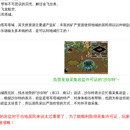
：带有不可思议的贝壳、解过金飞任务。
：飞龙航空。
塔耳塔城。
耳塔城，其天然资源主要盛产盐矿，丰富的矿产资源使得地城的居民得以以外销盐
游乐场输太多本钱的话，是可以到地城打工的！
负责发放采集岩盐许可证的“沙尔特”~
西北区，找水池旁的"沙尔特"（东13，南12）说话，沙尔特表示正忙着采集岩盐
来，根据沙尔特的表示，岩盐是塔耳塔城的特产，对身体相当有帮助，也因为有这些岩
的岩盐太珍贵了，所以居民采以严加控管的方式，不对外开放采集。
塔的岩盐对于当地居民来说太过重要了，为了能顺利取得采集许可证，玩
被省略！