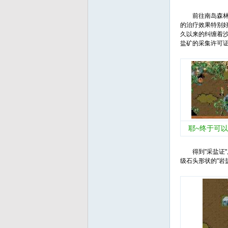
d
前往南岛森林洞窟
的治疗效果特别好
久以来的纠缠着
盐矿的采集许可
耶~终于可
得到"采盐证"后
级石头形状的"岩