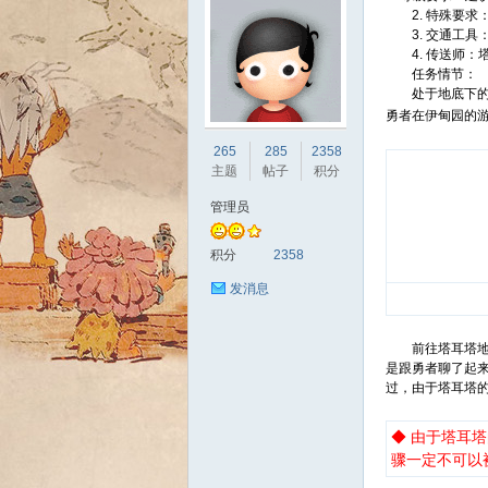
2. 特殊要求
3. 交通工具
4. 传送师：
任务情节：
处于地底下的塔
勇者在伊甸园的
sc
265
285
2358
主题
帖子
积分
管理员
积分
2358
发消息
前往塔耳塔地城
uz!
是跟勇者聊了起
过，由于塔耳塔
◆ 由于塔耳
骤一定不可以