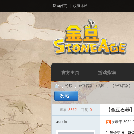
设为首页
|
收藏本站
官方主页
游戏指南
论坛
金豆石器-公告区
【金豆石器】
【金豆石器】-
查看:
3332
|
回复:
0
Di
»
›
›
admin
发表于 2024-12
1. 等级要求：建