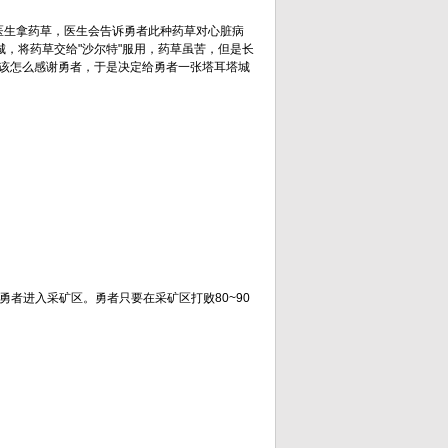
和医生拿药草，医生会告诉勇者此种药草对心脏病
城，将药草交给"沙尔特"服用，药草虽苦，但是长
该怎么感谢勇者，于是决定给勇者一张塔耳塔城
勇者进入采矿区。勇者只要在采矿区打败80~90