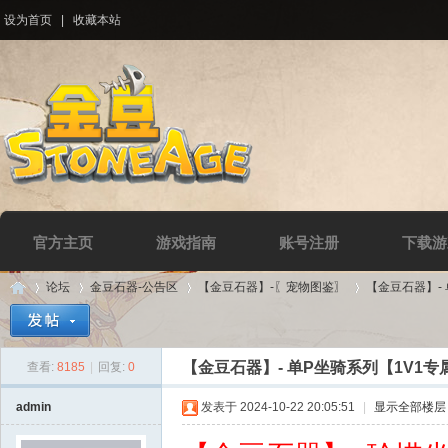
设为首页
|
收藏本站
官方主页
游戏指南
账号注册
下载游
论坛
金豆石器-公告区
【金豆石器】-〖宠物图鉴〗
【金豆石器】-
【金豆石器】- 单P坐骑系列【1V1专
查看:
8185
|
回复:
0
Di
»
›
›
›
admin
发表于 2024-10-22 20:05:51
|
显示全部楼层