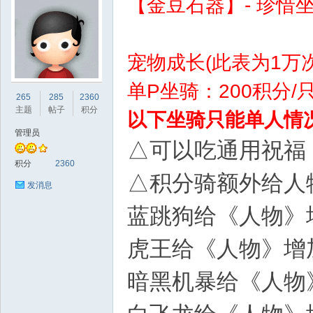
【金豆石器】- 珍惜
宠物成长(此表为1万
单P坐骑：200积分/
sc
265
285
2360
主题
帖子
积分
以下坐骑只能单人情
管理员
△可以吃通用祝福
积分
2360
△积分骑额外给人
发消息
蓝跳狗给《人物》
uz!
虎王给《人物》增
暗黑机暴给《人物