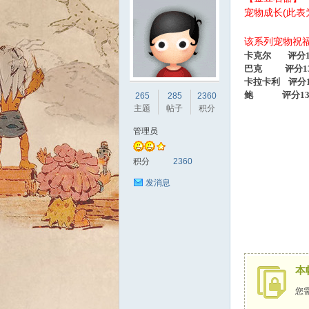
宠物成长(此表
该系列宠物祝
卡克尔 评分13
巴克 评分13
卡拉卡利
评分12
sc
鲍
评分130
265
285
2360
主题
帖子
积分
管理员
积分
2360
发消息
uz!
本
您