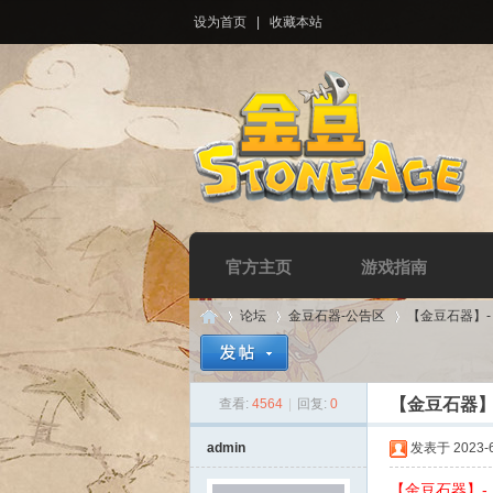
设为首页
|
收藏本站
官方主页
游戏指南
论坛
金豆石器-公告区
【金豆石器】
【金豆石器】
查看:
4564
|
回复:
0
Di
»
›
›
admin
发表于 2023-6-
【金豆石器】-