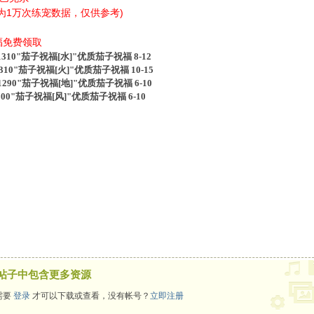
为1万次练宠数据，仅供参考)
福免费领取
10"茄子祝福[水]"优质
茄子
祝福 8-12
10"
茄子
祝福[火]"优质
茄子
祝福 10-15
90"
茄子
祝福[地]"优质
茄子
祝福 6-10
0"
茄子
祝福[风]"优质
茄子
祝福 6-10
帖子中包含更多资源
需要
登录
才可以下载或查看，没有帐号？
立即注册