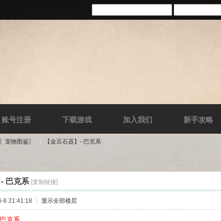
账号注册
下载游戏
加入我们
新手攻略
-〖宠物图鉴〗
【金豆石器】- 巴克系
- 巴克系
[复制链接]
›
6 21:41:18
|
显示全部楼层
 巴克系