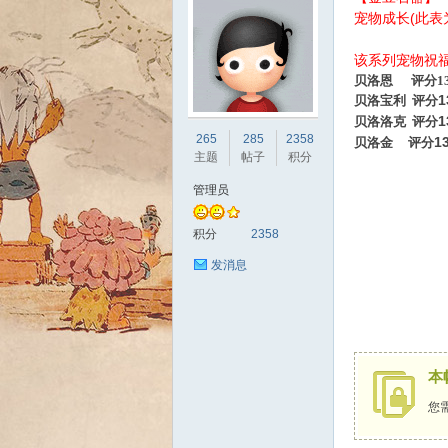
宠物成长(此表
该系列宠物祝
贝洛恩 评分131
1
贝洛宝利
评分
1
贝洛洛克
评分
sc
265
285
2358
1
贝洛金
评分
主题
帖子
积分
管理员
积分
2358
发消息
uz!
本
您