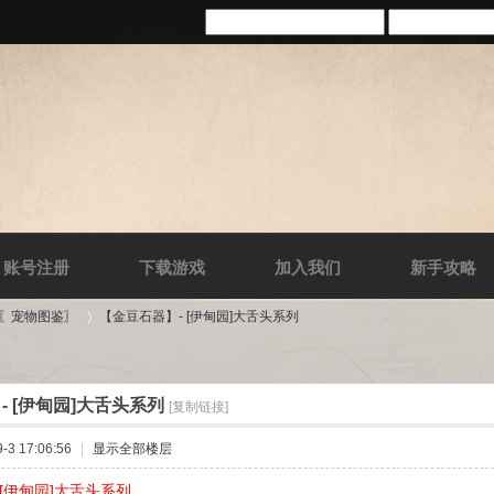
账号注册
下载游戏
加入我们
新手攻略
-〖宠物图鉴〗
【金豆石器】- [伊甸园]大舌头系列
- [伊甸园]大舌头系列
[复制链接]
›
3 17:06:56
|
显示全部楼层
 [伊甸园]大舌头系列