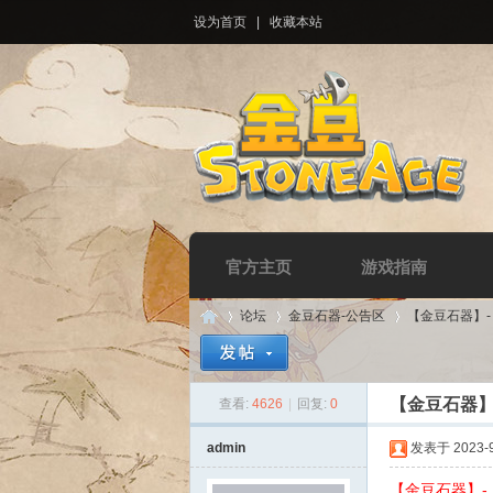
设为首页
|
收藏本站
官方主页
游戏指南
论坛
金豆石器-公告区
【金豆石器】
【金豆石器】
查看:
4626
|
回复:
0
Di
»
›
›
admin
发表于 2023-9-
【金豆石器】-