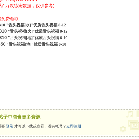
为1万次练宠数据，仅供参考)
福免费领取
0 "舌头祝福[水]"优质舌头祝福 8-12
310
"
舌头
祝福[火]"优质舌头祝福 8
-12
310
"
舌头
祝福[地]"优质舌头祝福 6
-10
350
"
舌头
祝福[地]"优质舌头祝福 6
-10
帖子中包含更多资源
需要
登录
才可以下载或查看，没有帐号？
立即注册