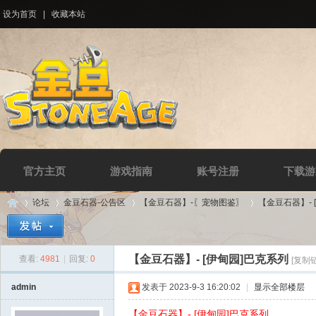
设为首页
|
收藏本站
官方主页
游戏指南
账号注册
下载游
论坛
金豆石器-公告区
【金豆石器】-〖宠物图鉴〗
【金豆石器】- 
【金豆石器】- [伊甸园]巴克系列
查看:
4981
|
回复:
0
[复制
Di
»
›
›
›
admin
发表于 2023-9-3 16:20:02
|
显示全部楼层
【金豆石器】- [伊甸园]巴克系列