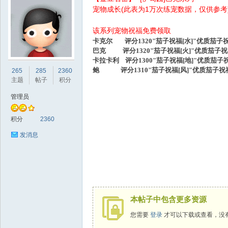
宠物成长(此表为1万次练宠数据，仅供参考
该系列宠物祝福免费领取
卡克尔 评分1320"茄子祝福[水]"优质
茄子
祝
巴克 评分1320"
茄子
祝福[火]"优质
茄子
祝
卡拉卡利
评分1300"
茄子
祝福[地]"优质
茄子
祝
sc
鲍
评分1310"
茄子
祝福[风]"优质
茄子
祝福
265
285
2360
主题
帖子
积分
管理员
积分
2360
发消息
uz!
本帖子中包含更多资源
您需要
登录
才可以下载或查看，没