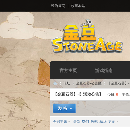
设为首页
|
收藏本站
官方主页
游戏指南
论坛
金豆石器-公告区
【金豆石器】
【金豆石器】-〖活动公告〗
今日:
0
|
主题
Di
»
›
›
全部主题
最新
热门
热帖
精华
更多