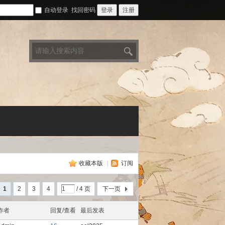
自动登录
找回密码
登录
注册
搜
索
收藏本版
|
订阅
1
2
3
4
/ 4 页
下一页
作者
回复/查看
最后发表