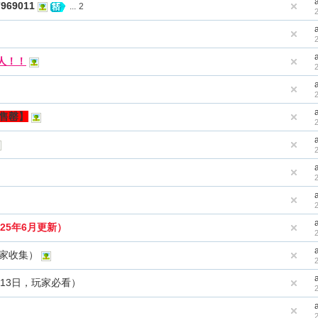
69011
...
2
9人！！
【售罄】
25年6月更新）
玩家收集）
月13日，玩家必看）