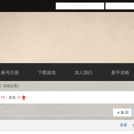
账号注册
下载游戏
加入我们
新手攻略
-〖活动公告〗
:
75
|
排名:
2
返 回
新窗