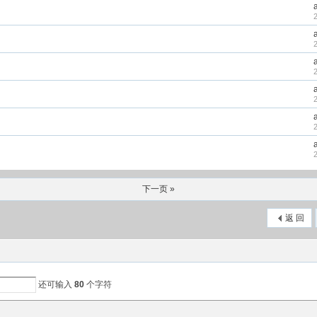
下一页 »
返 回
还可输入
80
个字符