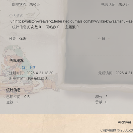
邮箱状态
未验证
视频认证
未认证
个人签名
[url]https://ralston-weaver-2.federatedjournals.com/hwyyiikii-khwaamsnuk-ae
统计信息
好友数 0
|
回帖数 0
|
主题数 0
sc
性别
保密
生日
-
活跃概况
用户组
新手上路
注册时间
2026-4-21 18:30
最后访问
2026-4-21
所在时区
使用系统默认
统计信息
uz!
已用空间
0 B
积分
2
金钱
2
贡献
0
Archiver
Copyright © 2001-