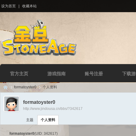
设为首页
|
收藏本站
官方主页
游戏指南
账号注册
下载游
formatoyster0
个人资料
formatoyster0
http://www.jindousa.cn/bbs/?342617
Di
›
›
主题
个人资料
formatoyster0
(UID: 342617)