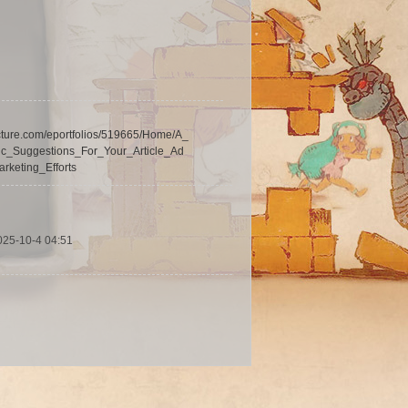
ructure.com/eportfolios/519665/Home/A_
c_Suggestions_For_Your_Article_Ad
rketing_Efforts
025-10-4 04:51