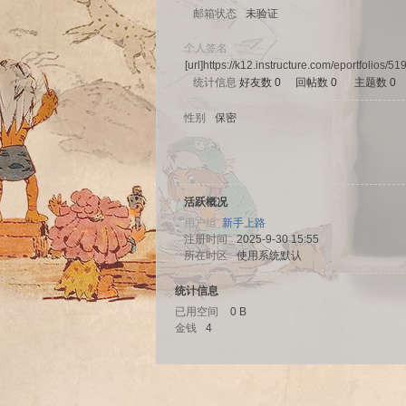
邮箱状态
未验证
个人签名
[url]https://k12.instructure.com/eportfoli
统计信息
好友数 0
|
回帖数 0
|
主题数 0
sc
性别
保密
活跃概况
用户组
新手上路
注册时间
2025-9-30 15:55
所在时区
使用系统默认
统计信息
uz!
已用空间
0 B
金钱
4