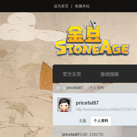
设为首页
|
收藏本站
官方主页
游戏指南
pricefat87
个人资料
pricefat87
http://www.jindousa.cn/bbs/?219173
Di
›
›
主题
个人资料
pricefat87
(UID: 219173)