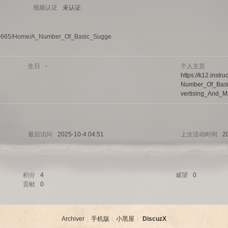
视频认证
未认证
os/519665/Home/A_Number_Of_Basic_Sugge
生日
-
个人主页
https://k12.inst
Number_Of_Basi
vertising_And_Ma
最后访问
2025-10-4 04:51
上次活动时间
2
积分
4
威望
0
贡献
0
Archiver
|
手机版
|
小黑屋
|
DiscuzX