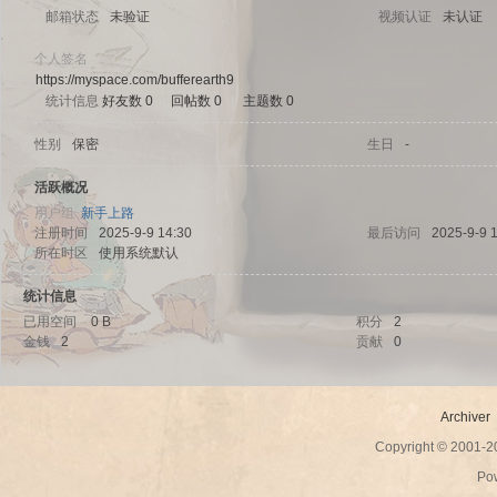
邮箱状态
未验证
视频认证
未认证
个人签名
https://myspace.com/bufferearth9
统计信息
好友数 0
|
回帖数 0
|
主题数 0
sc
性别
保密
生日
-
活跃概况
用户组
新手上路
注册时间
2025-9-9 14:30
最后访问
2025-9-9 
所在时区
使用系统默认
统计信息
已用空间
0 B
积分
2
金钱
2
贡献
0
uz!
Archiver
Copyright © 2001-
Po