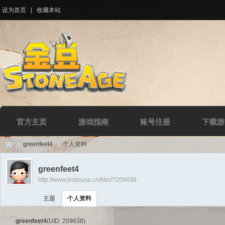
设为首页
|
收藏本站
官方主页
游戏指南
账号注册
下载游
greenfeet4
个人资料
greenfeet4
http://www.jindousa.cn/bbs/?209638
Di
›
›
主题
个人资料
greenfeet4
(UID: 209638)