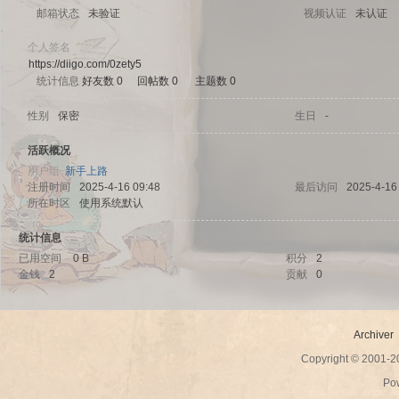
邮箱状态
未验证
视频认证
未认证
个人签名
https://diigo.com/0zety5
统计信息
好友数 0
|
回帖数 0
|
主题数 0
sc
性别
保密
生日
-
活跃概况
用户组
新手上路
注册时间
2025-4-16 09:48
最后访问
2025-4-16
所在时区
使用系统默认
统计信息
已用空间
0 B
积分
2
金钱
2
贡献
0
uz!
Archiver
Copyright © 2001-
Po