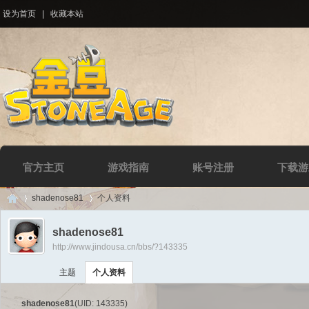
设为首页
|
收藏本站
官方主页
游戏指南
账号注册
下载游
shadenose81
个人资料
shadenose81
http://www.jindousa.cn/bbs/?143335
Di
›
›
主题
个人资料
shadenose81
(UID: 143335)