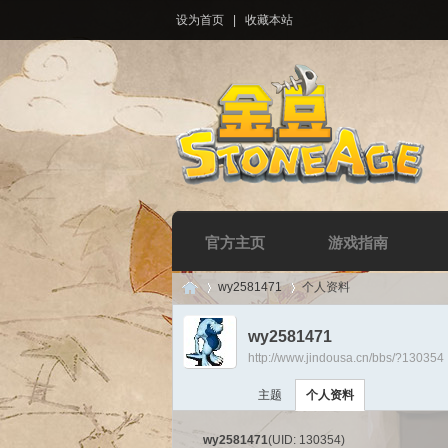
设为首页
|
收藏本站
官方主页
游戏指南
wy2581471
个人资料
wy2581471
http://www.jindousa.cn/bbs/?130354
Di
›
›
主题
个人资料
wy2581471
(UID: 130354)