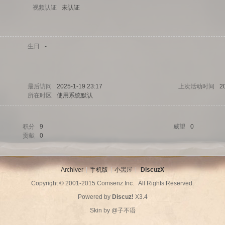
视频认证
未认证
生日
-
最后访问
2025-1-19 23:17
上次活动时间
2
所在时区
使用系统默认
积分
9
威望
0
贡献
0
Archiver
|
手机版
|
小黑屋
|
DiscuzX
Copyright © 2001-2015
Comsenz Inc.
All Rights Reserved.
Powered by
Discuz!
X3.4
Skin by
@子不语