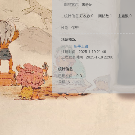
邮箱状态
未验证
统计信息
好友数 0
|
回帖数 1
|
主题数 0
性别
保密
sc
活跃概况
用户组
新手上路
注册时间
2025-1-19 21:46
上次发表时间
2025-1-19 22:00
统计信息
已用空间
0 B
金钱
8
uz!